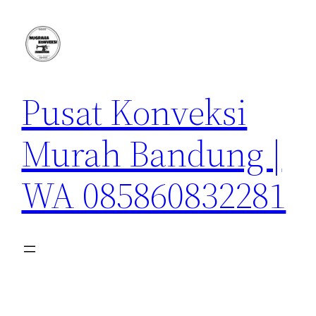
Lewati
ke
konten
Pusat Konveksi
Murah Bandung |
WA 085860832281