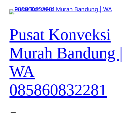
Lewati
ke
konten
Pusat Konveksi
Murah Bandung |
WA
085860832281