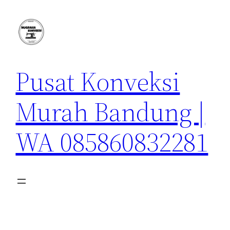
Lewati
ke
konten
Pusat Konveksi
Murah Bandung |
WA 085860832281