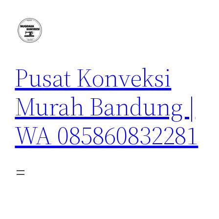
Lewati
ke
konten
Pusat Konveksi
Murah Bandung |
WA 085860832281