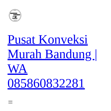
Lewati
ke
konten
Pusat Konveksi
Murah Bandung |
WA
085860832281