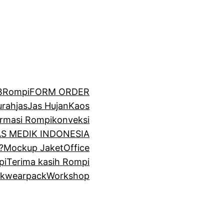
BRompi
FORM ORDER
urah
jas
Jas Hujan
Kaos
irmasi Rompi
konveksi
GAS MEDIK INDONESIA
?
Mockup Jaket
Office
pi
Terima kasih Rompi
k
wearpack
Workshop