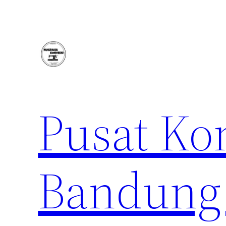
Lewati
ke
konten
Pusat Ko
Bandung