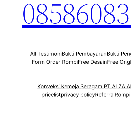
08586083
All Testimoni
Bukti Pembayaran
Bukti Pen
Form Order Rompi
Free Desain
Free Ong
Konveksi Kemeja Seragam PT ALZA 
pricelist
privacy policy
Referral
Rompi