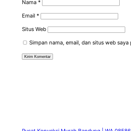
Nama
*
Email
*
Situs Web
Simpan nama, email, dan situs web saya
Pusat Konveksi Murah Bandung | WA 0858