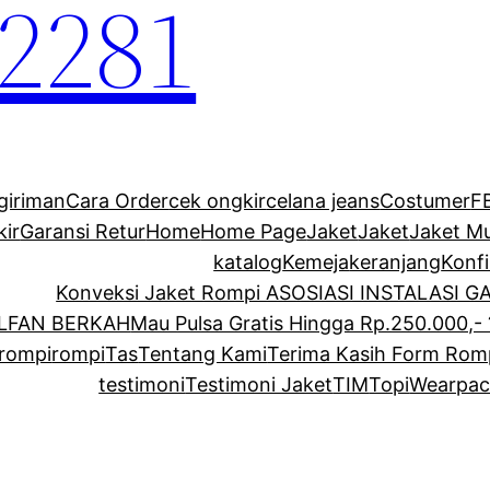
2281
giriman
Cara Order
cek ongkir
celana jeans
Costumer
F
kir
Garansi Retur
Home
Home Page
Jaket
Jaket
Jaket M
katalog
Kemeja
keranjang
Konf
Konveksi Jaket Rompi ASOSIASI INSTALASI 
ALFAN BERKAH
Mau Pulsa Gratis Hingga Rp.250.000,- 
rompi
rompi
Tas
Tentang Kami
Terima Kasih Form Rom
testimoni
Testimoni Jaket
TIM
Topi
Wearpac