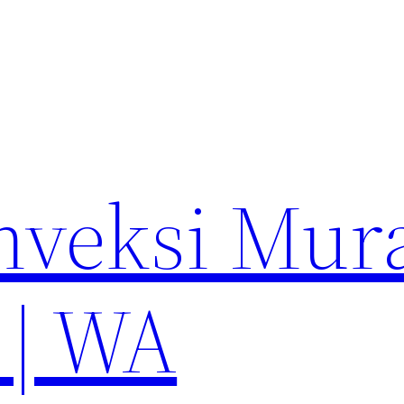
nveksi Mur
 | WA