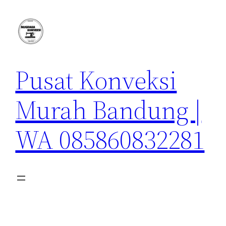
Lewati
ke
konten
Pusat Konveksi
Murah Bandung |
WA 085860832281