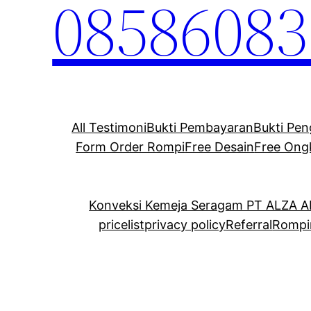
08586083
All Testimoni
Bukti Pembayaran
Bukti Pen
Form Order Rompi
Free Desain
Free Ong
Konveksi Kemeja Seragam PT ALZA 
pricelist
privacy policy
Referral
Rompi