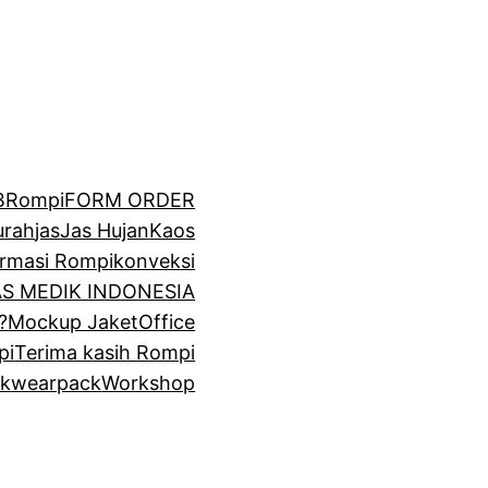
BRompi
FORM ORDER
urah
jas
Jas Hujan
Kaos
irmasi Rompi
konveksi
GAS MEDIK INDONESIA
?
Mockup Jaket
Office
pi
Terima kasih Rompi
k
wearpack
Workshop