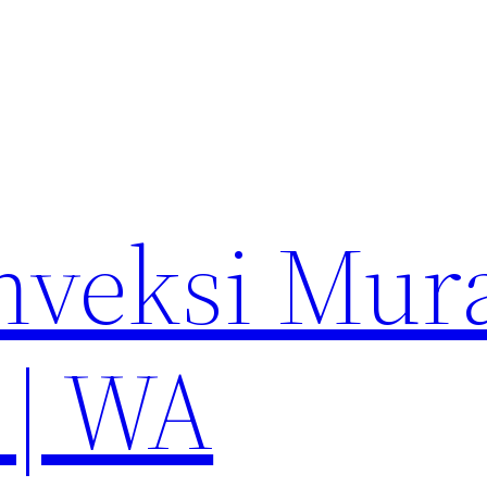
nveksi Mur
 | WA