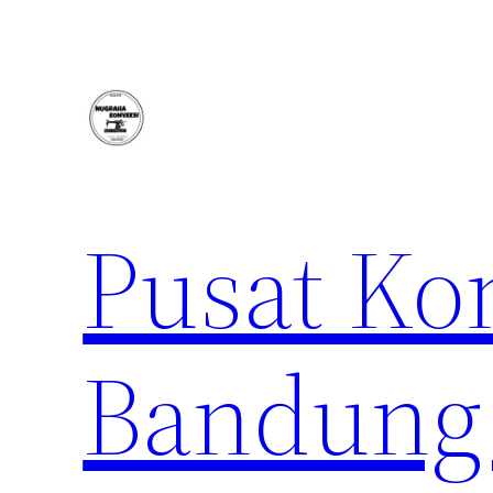
Lewati
ke
konten
Pusat Ko
Bandung