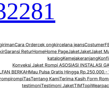
32281
giriman
Cara Order
cek ongkir
celana jeans
Costumer
F
kir
Garansi Retur
Home
Home Page
Jaket
Jaket
Jaket M
katalog
Kemeja
keranjang
Konf
Konveksi Jaket Rompi ASOSIASI INSTALASI 
ALFAN BERKAH
Mau Pulsa Gratis Hingga Rp.250.000,- 
rompi
rompi
Tas
Tentang Kami
Terima Kasih Form Rom
testimoni
Testimoni Jaket
TIM
Topi
Wearpac