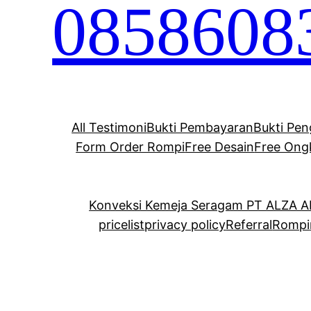
0858608
All Testimoni
Bukti Pembayaran
Bukti Pen
Form Order Rompi
Free Desain
Free Ong
Konveksi Kemeja Seragam PT ALZA 
pricelist
privacy policy
Referral
Rompi