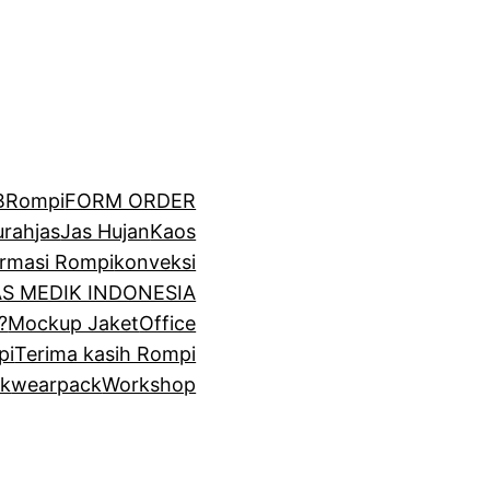
BRompi
FORM ORDER
urah
jas
Jas Hujan
Kaos
irmasi Rompi
konveksi
GAS MEDIK INDONESIA
?
Mockup Jaket
Office
pi
Terima kasih Rompi
k
wearpack
Workshop