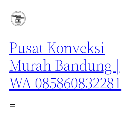
Lewati
ke
konten
Pusat Konveksi
Murah Bandung |
WA 085860832281