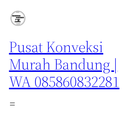
Lewati
ke
konten
Pusat Konveksi
Murah Bandung |
WA 085860832281