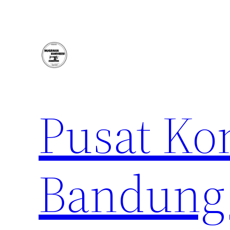
Lewati
ke
konten
Pusat Ko
Bandung