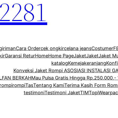
2281
giriman
Cara Order
cek ongkir
celana jeans
Costumer
F
kir
Garansi Retur
Home
Home Page
Jaket
Jaket
Jaket M
katalog
Kemeja
keranjang
Konf
Konveksi Jaket Rompi ASOSIASI INSTALASI 
ALFAN BERKAH
Mau Pulsa Gratis Hingga Rp.250.000,- 
rompi
rompi
Tas
Tentang Kami
Terima Kasih Form Rom
testimoni
Testimoni Jaket
TIM
Topi
Wearpac