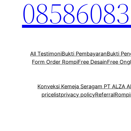
08586083
All Testimoni
Bukti Pembayaran
Bukti Pen
Form Order Rompi
Free Desain
Free Ong
Konveksi Kemeja Seragam PT ALZA 
pricelist
privacy policy
Referral
Rompi