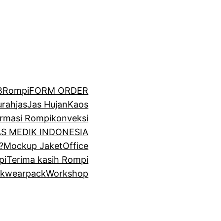
BRompi
FORM ORDER
urah
jas
Jas Hujan
Kaos
irmasi Rompi
konveksi
GAS MEDIK INDONESIA
?
Mockup Jaket
Office
pi
Terima kasih Rompi
k
wearpack
Workshop