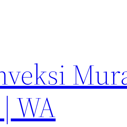
nveksi Mur
 | WA