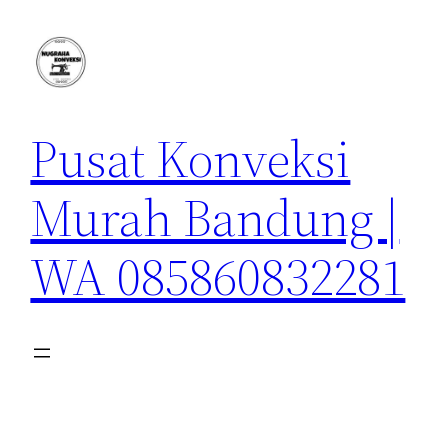
Lewati
ke
konten
Pusat Konveksi
Murah Bandung |
WA 085860832281