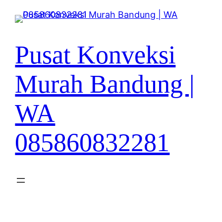
Lewati
ke
konten
Pusat Konveksi
Murah Bandung |
WA
085860832281