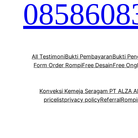
0858608
All Testimoni
Bukti Pembayaran
Bukti Pen
Form Order Rompi
Free Desain
Free Ong
Konveksi Kemeja Seragam PT ALZA 
pricelist
privacy policy
Referral
Rompi