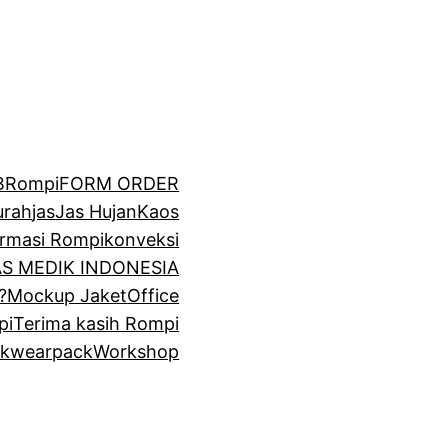
BRompi
FORM ORDER
urah
jas
Jas Hujan
Kaos
irmasi Rompi
konveksi
GAS MEDIK INDONESIA
?
Mockup Jaket
Office
pi
Terima kasih Rompi
k
wearpack
Workshop