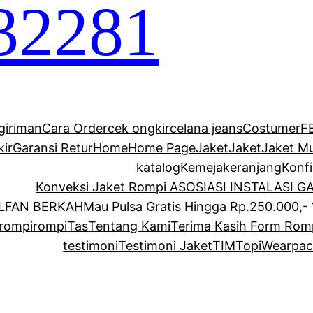
32281
giriman
Cara Order
cek ongkir
celana jeans
Costumer
F
kir
Garansi Retur
Home
Home Page
Jaket
Jaket
Jaket M
katalog
Kemeja
keranjang
Konf
Konveksi Jaket Rompi ASOSIASI INSTALASI 
ALFAN BERKAH
Mau Pulsa Gratis Hingga Rp.250.000,- 
rompi
rompi
Tas
Tentang Kami
Terima Kasih Form Rom
testimoni
Testimoni Jaket
TIM
Topi
Wearpac