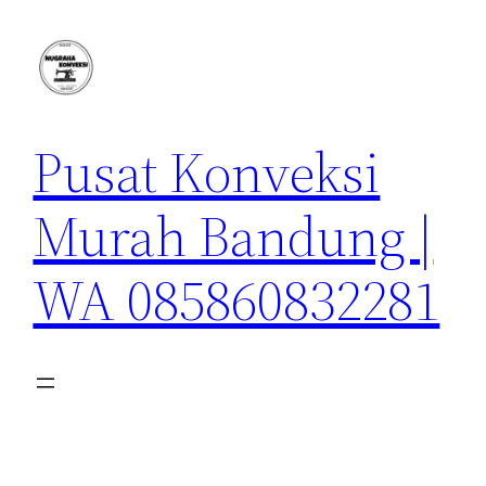
Lewati
ke
konten
Pusat Konveksi
Murah Bandung |
WA 085860832281