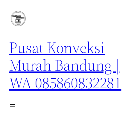
Lewati
ke
konten
Pusat Konveksi
Murah Bandung |
WA 085860832281