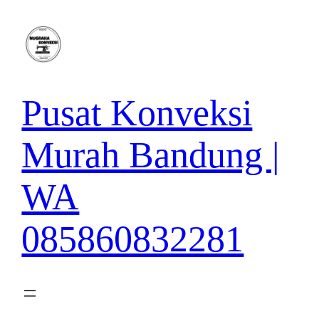
Lewati
ke
konten
Pusat Konveksi
Murah Bandung |
WA
085860832281