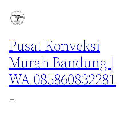
Lewati
ke
konten
Pusat Konveksi
Murah Bandung |
WA 085860832281