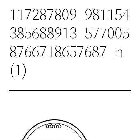
117287809_981154
385688913_577005
8766718657687_n
(1)