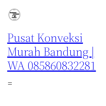
Lewati
ke
konten
Pusat Konveksi
Murah Bandung |
WA 085860832281