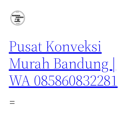
Lewati
ke
konten
Pusat Konveksi
Murah Bandung |
WA 085860832281