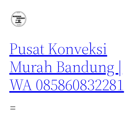
Lewati
ke
konten
Pusat Konveksi
Murah Bandung |
WA 085860832281