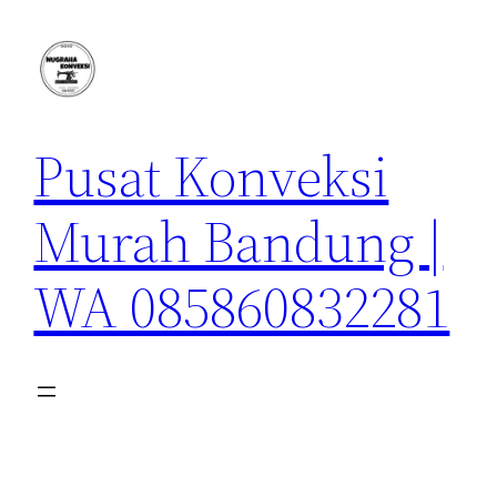
Lewati
ke
konten
Pusat Konveksi
Murah Bandung |
WA 085860832281