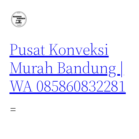
Lewati
ke
konten
Pusat Konveksi
Murah Bandung |
WA 085860832281