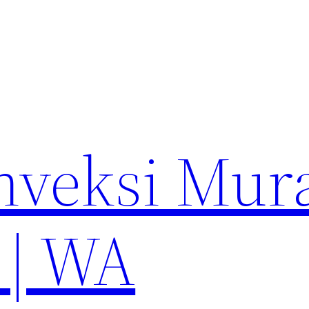
nveksi Mur
 | WA