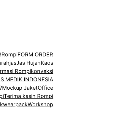
BRompi
FORM ORDER
urah
jas
Jas Hujan
Kaos
irmasi Rompi
konveksi
GAS MEDIK INDONESIA
?
Mockup Jaket
Office
pi
Terima kasih Rompi
k
wearpack
Workshop