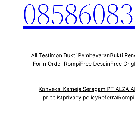
08586083
All Testimoni
Bukti Pembayaran
Bukti Pen
Form Order Rompi
Free Desain
Free Ong
Konveksi Kemeja Seragam PT ALZA 
pricelist
privacy policy
Referral
Rompi