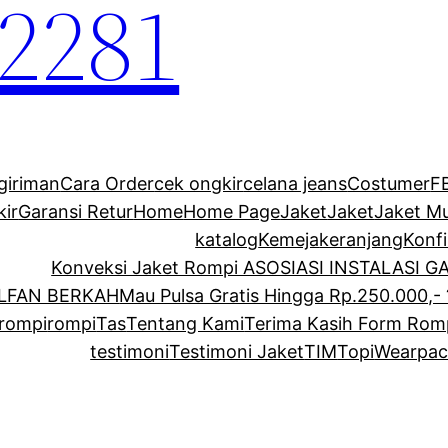
2281
giriman
Cara Order
cek ongkir
celana jeans
Costumer
F
kir
Garansi Retur
Home
Home Page
Jaket
Jaket
Jaket M
katalog
Kemeja
keranjang
Konf
Konveksi Jaket Rompi ASOSIASI INSTALASI 
ALFAN BERKAH
Mau Pulsa Gratis Hingga Rp.250.000,- 
rompi
rompi
Tas
Tentang Kami
Terima Kasih Form Rom
testimoni
Testimoni Jaket
TIM
Topi
Wearpac