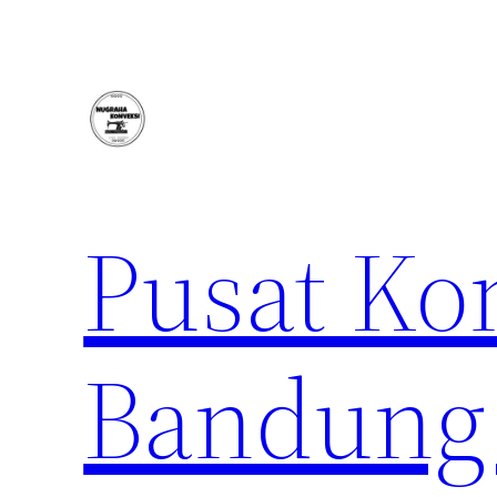
Lewati
ke
konten
Pusat Ko
Bandung