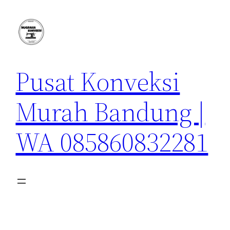
Lewati
ke
konten
Pusat Konveksi
Murah Bandung |
WA 085860832281