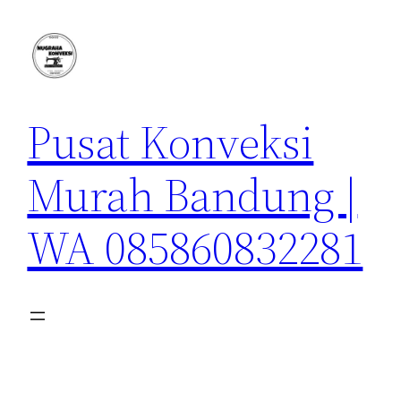
Lewati
ke
konten
Pusat Konveksi
Murah Bandung |
WA 085860832281