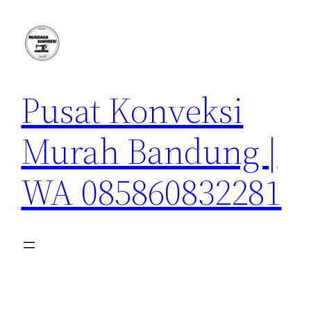
Lewati
ke
konten
Pusat Konveksi
Murah Bandung |
WA 085860832281