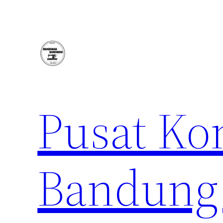
Lewati
ke
konten
Pusat Ko
Bandung