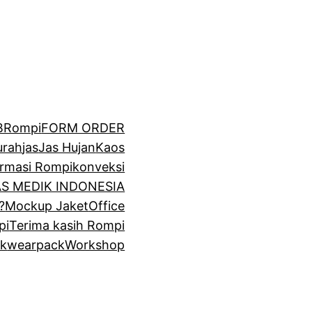
BRompi
FORM ORDER
urah
jas
Jas Hujan
Kaos
irmasi Rompi
konveksi
GAS MEDIK INDONESIA
?
Mockup Jaket
Office
pi
Terima kasih Rompi
k
wearpack
Workshop