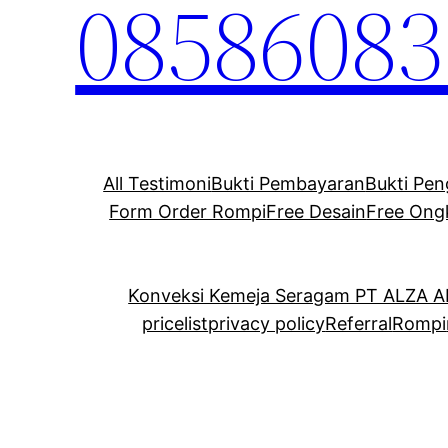
08586083
All Testimoni
Bukti Pembayaran
Bukti Pen
Form Order Rompi
Free Desain
Free Ong
Konveksi Kemeja Seragam PT ALZA 
pricelist
privacy policy
Referral
Rompi