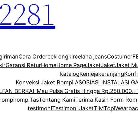
2281
giriman
Cara Order
cek ongkir
celana jeans
Costumer
F
kir
Garansi Retur
Home
Home Page
Jaket
Jaket
Jaket M
katalog
Kemeja
keranjang
Konf
Konveksi Jaket Rompi ASOSIASI INSTALASI 
ALFAN BERKAH
Mau Pulsa Gratis Hingga Rp.250.000,- 
rompi
rompi
Tas
Tentang Kami
Terima Kasih Form Rom
testimoni
Testimoni Jaket
TIM
Topi
Wearpac