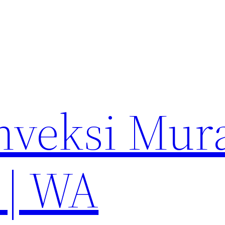
nveksi Mur
 | WA