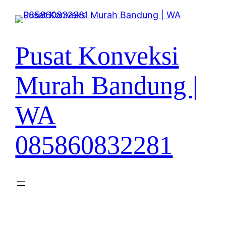
Lewati
ke
konten
Pusat Konveksi
Murah Bandung |
WA
085860832281