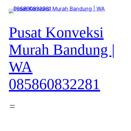
Lewati
ke
konten
Pusat Konveksi
Murah Bandung |
WA
085860832281