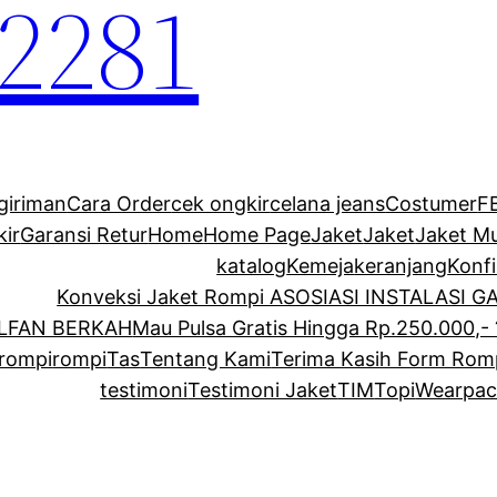
2281
giriman
Cara Order
cek ongkir
celana jeans
Costumer
F
kir
Garansi Retur
Home
Home Page
Jaket
Jaket
Jaket M
katalog
Kemeja
keranjang
Konf
Konveksi Jaket Rompi ASOSIASI INSTALASI 
ALFAN BERKAH
Mau Pulsa Gratis Hingga Rp.250.000,- 
rompi
rompi
Tas
Tentang Kami
Terima Kasih Form Rom
testimoni
Testimoni Jaket
TIM
Topi
Wearpac