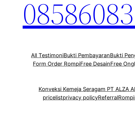
08586083
All Testimoni
Bukti Pembayaran
Bukti Pen
Form Order Rompi
Free Desain
Free Ong
Konveksi Kemeja Seragam PT ALZA 
pricelist
privacy policy
Referral
Rompi