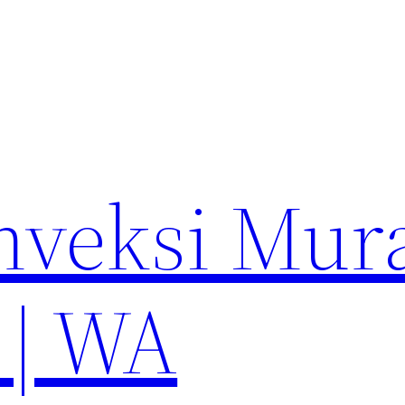
nveksi Mur
 | WA