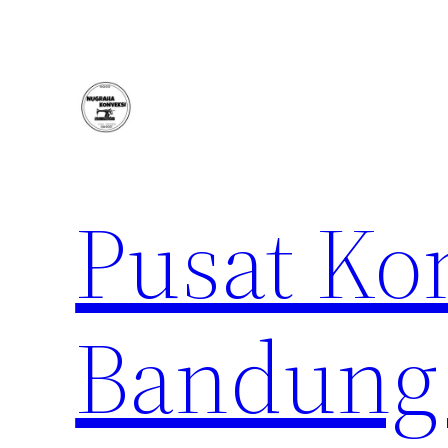
Lewati
ke
konten
Pusat Ko
Bandung