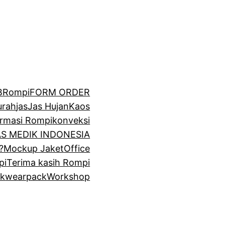
BRompi
FORM ORDER
urah
jas
Jas Hujan
Kaos
irmasi Rompi
konveksi
GAS MEDIK INDONESIA
?
Mockup Jaket
Office
pi
Terima kasih Rompi
k
wearpack
Workshop