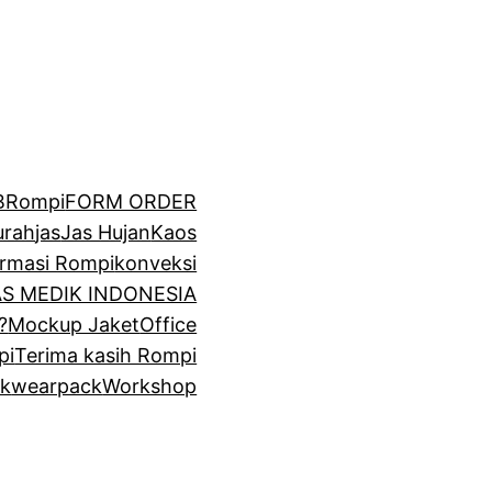
BRompi
FORM ORDER
urah
jas
Jas Hujan
Kaos
irmasi Rompi
konveksi
GAS MEDIK INDONESIA
?
Mockup Jaket
Office
pi
Terima kasih Rompi
k
wearpack
Workshop