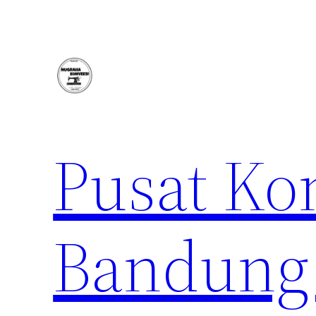
Lewati
ke
konten
Pusat Ko
Bandung