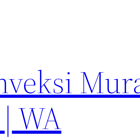
nveksi Mur
 | WA