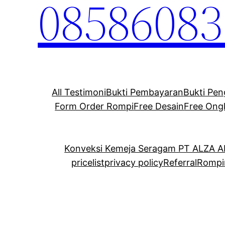
08586083
All Testimoni
Bukti Pembayaran
Bukti Pen
Form Order Rompi
Free Desain
Free Ong
Konveksi Kemeja Seragam PT ALZA 
pricelist
privacy policy
Referral
Rompi