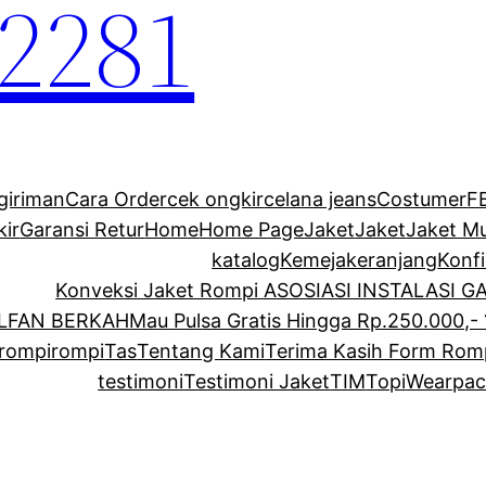
2281
giriman
Cara Order
cek ongkir
celana jeans
Costumer
F
kir
Garansi Retur
Home
Home Page
Jaket
Jaket
Jaket M
katalog
Kemeja
keranjang
Konf
Konveksi Jaket Rompi ASOSIASI INSTALASI 
ALFAN BERKAH
Mau Pulsa Gratis Hingga Rp.250.000,- 
rompi
rompi
Tas
Tentang Kami
Terima Kasih Form Rom
testimoni
Testimoni Jaket
TIM
Topi
Wearpac