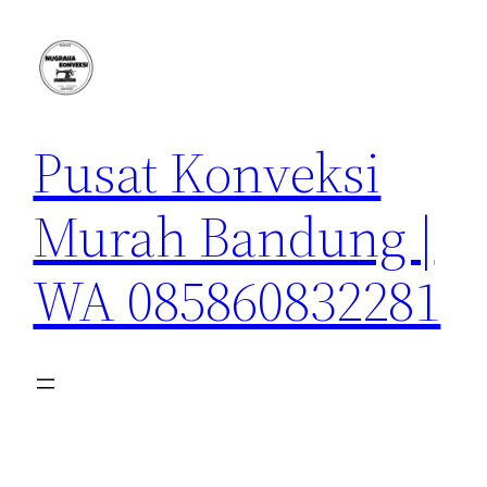
Lewati
ke
konten
Pusat Konveksi
Murah Bandung |
WA 085860832281