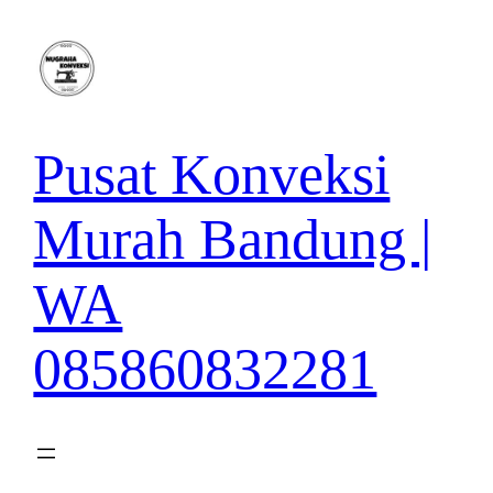
Lewati
ke
konten
Pusat Konveksi
Murah Bandung |
WA
085860832281