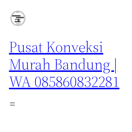
Lewati
ke
konten
Pusat Konveksi
Murah Bandung |
WA 085860832281