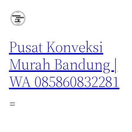
Lewati
ke
konten
Pusat Konveksi
Murah Bandung |
WA 085860832281