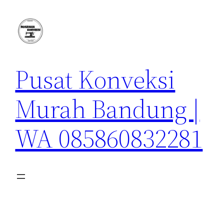
Lewati
ke
konten
Pusat Konveksi
Murah Bandung |
WA 085860832281