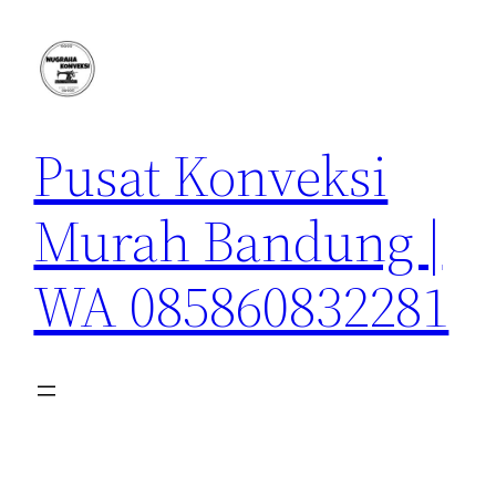
Lewati
ke
konten
Pusat Konveksi
Murah Bandung |
WA 085860832281