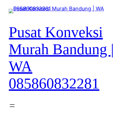
Lewati
ke
konten
Pusat Konveksi
Murah Bandung |
WA
085860832281