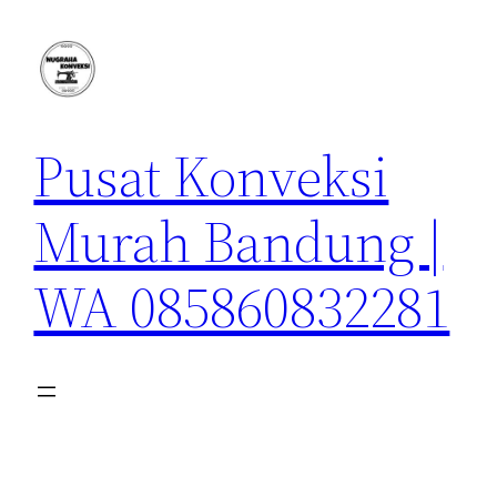
Lewati
ke
konten
Pusat Konveksi
Murah Bandung |
WA 085860832281