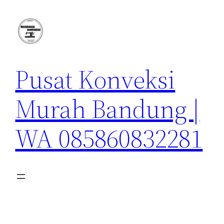
Lewati
ke
konten
Pusat Konveksi
Murah Bandung |
WA 085860832281