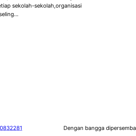
etiap sekolah-sekolah,organisasi
nseling…
60832281
Dengan bangga dipersemba