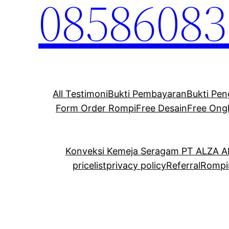
08586083
All Testimoni
Bukti Pembayaran
Bukti Pen
Form Order Rompi
Free Desain
Free Ong
Konveksi Kemeja Seragam PT ALZA 
pricelist
privacy policy
Referral
Rompi