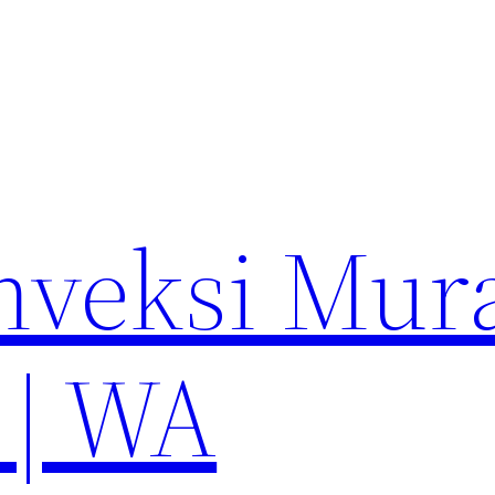
nveksi Mur
 | WA