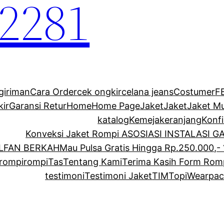
2281
giriman
Cara Order
cek ongkir
celana jeans
Costumer
F
kir
Garansi Retur
Home
Home Page
Jaket
Jaket
Jaket M
katalog
Kemeja
keranjang
Konf
Konveksi Jaket Rompi ASOSIASI INSTALASI 
ALFAN BERKAH
Mau Pulsa Gratis Hingga Rp.250.000,- 
rompi
rompi
Tas
Tentang Kami
Terima Kasih Form Rom
testimoni
Testimoni Jaket
TIM
Topi
Wearpac