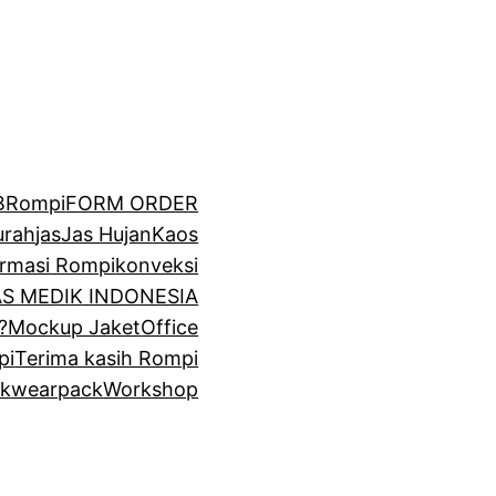
BRompi
FORM ORDER
urah
jas
Jas Hujan
Kaos
irmasi Rompi
konveksi
GAS MEDIK INDONESIA
?
Mockup Jaket
Office
pi
Terima kasih Rompi
k
wearpack
Workshop