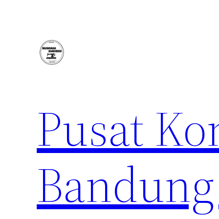
Lewati
ke
konten
Pusat Ko
Bandung