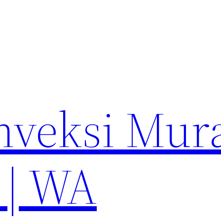
nveksi Mur
 | WA