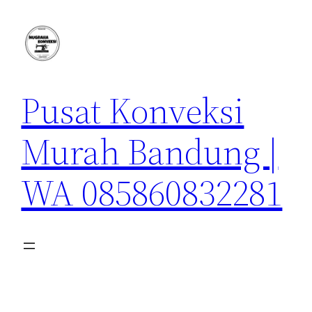
Lewati
ke
konten
Pusat Konveksi
Murah Bandung |
WA 085860832281