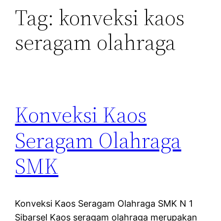
Tag:
konveksi kaos
seragam olahraga
Konveksi Kaos
Seragam Olahraga
SMK
Konveksi Kaos Seragam Olahraga SMK N 1
Sibarsel Kaos seragam olahraga merupakan