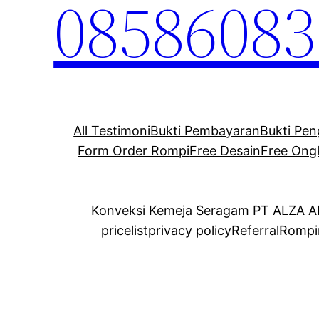
08586083
All Testimoni
Bukti Pembayaran
Bukti Pen
Form Order Rompi
Free Desain
Free Ong
Konveksi Kemeja Seragam PT ALZA 
pricelist
privacy policy
Referral
Rompi