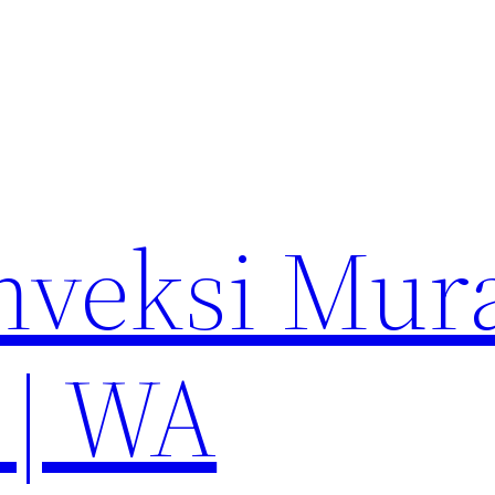
nveksi Mur
 | WA