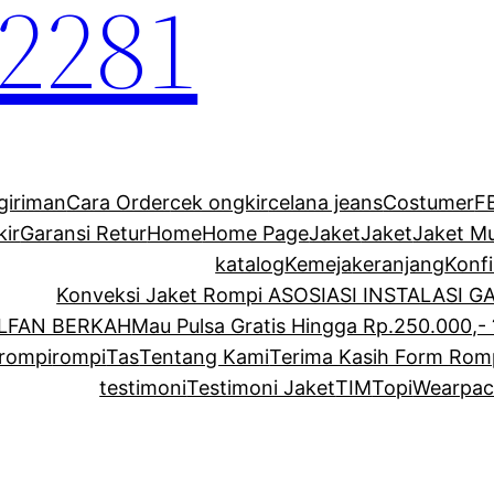
2281
giriman
Cara Order
cek ongkir
celana jeans
Costumer
F
kir
Garansi Retur
Home
Home Page
Jaket
Jaket
Jaket M
katalog
Kemeja
keranjang
Konf
Konveksi Jaket Rompi ASOSIASI INSTALASI 
ALFAN BERKAH
Mau Pulsa Gratis Hingga Rp.250.000,- 
rompi
rompi
Tas
Tentang Kami
Terima Kasih Form Rom
testimoni
Testimoni Jaket
TIM
Topi
Wearpac