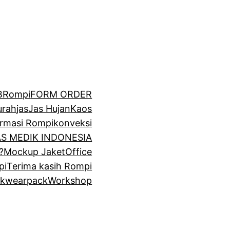
BRompi
FORM ORDER
urah
jas
Jas Hujan
Kaos
irmasi Rompi
konveksi
GAS MEDIK INDONESIA
?
Mockup Jaket
Office
pi
Terima kasih Rompi
k
wearpack
Workshop