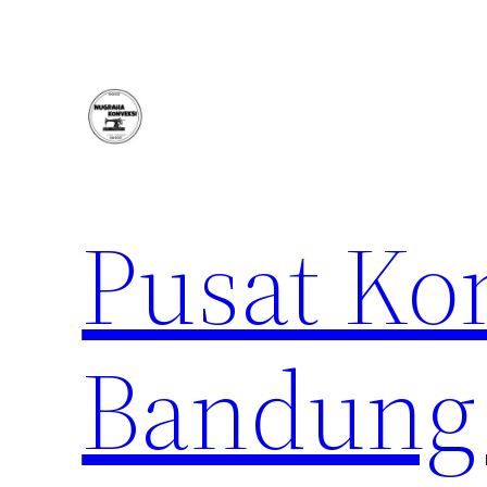
Lewati
ke
konten
Pusat Ko
Bandung