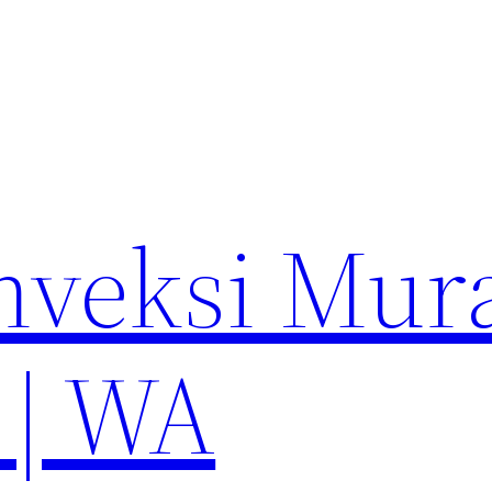
nveksi Mur
 | WA