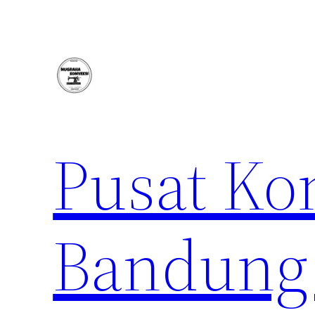
Lewati
ke
konten
Pusat Ko
Bandung