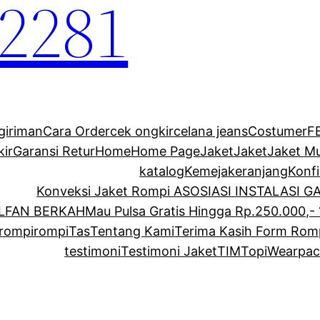
2281
giriman
Cara Order
cek ongkir
celana jeans
Costumer
F
kir
Garansi Retur
Home
Home Page
Jaket
Jaket
Jaket M
katalog
Kemeja
keranjang
Konf
Konveksi Jaket Rompi ASOSIASI INSTALASI 
ALFAN BERKAH
Mau Pulsa Gratis Hingga Rp.250.000,- 
rompi
rompi
Tas
Tentang Kami
Terima Kasih Form Rom
testimoni
Testimoni Jaket
TIM
Topi
Wearpac