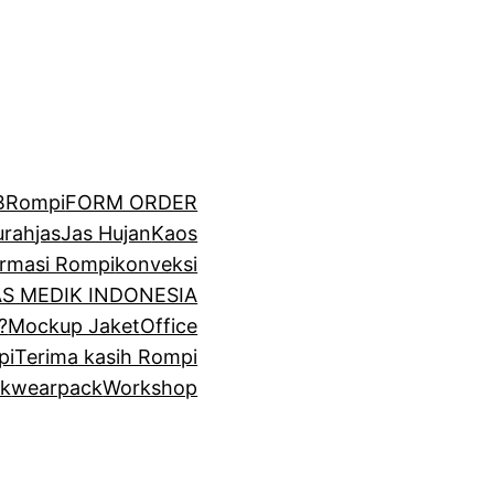
BRompi
FORM ORDER
urah
jas
Jas Hujan
Kaos
irmasi Rompi
konveksi
GAS MEDIK INDONESIA
?
Mockup Jaket
Office
pi
Terima kasih Rompi
k
wearpack
Workshop