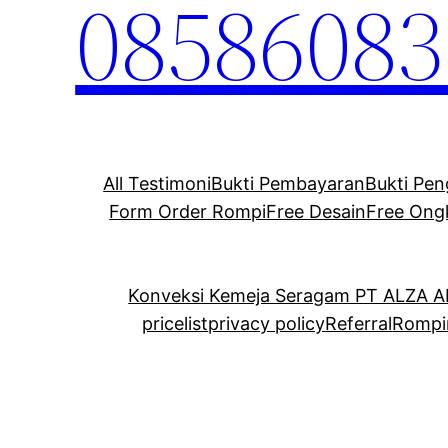
08586083
All Testimoni
Bukti Pembayaran
Bukti Pen
Form Order Rompi
Free Desain
Free Ong
Konveksi Kemeja Seragam PT ALZA 
pricelist
privacy policy
Referral
Rompi