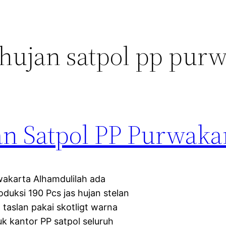
 hujan satpol pp pur
an Satpol PP Purwaka
wakarta Alhamdulilah ada
duksi 190 Pcs jas hujan stelan
taslan pakai skotligt warna
uk kantor PP satpol seluruh