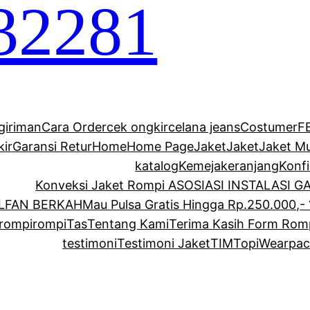
32281
giriman
Cara Order
cek ongkir
celana jeans
Costumer
F
kir
Garansi Retur
Home
Home Page
Jaket
Jaket
Jaket M
katalog
Kemeja
keranjang
Konf
Konveksi Jaket Rompi ASOSIASI INSTALASI 
ALFAN BERKAH
Mau Pulsa Gratis Hingga Rp.250.000,- 
rompi
rompi
Tas
Tentang Kami
Terima Kasih Form Rom
testimoni
Testimoni Jaket
TIM
Topi
Wearpac