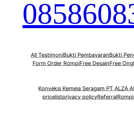
0858608
All Testimoni
Bukti Pembayaran
Bukti Pen
Form Order Rompi
Free Desain
Free Ong
Konveksi Kemeja Seragam PT ALZA 
pricelist
privacy policy
Referral
Rompi