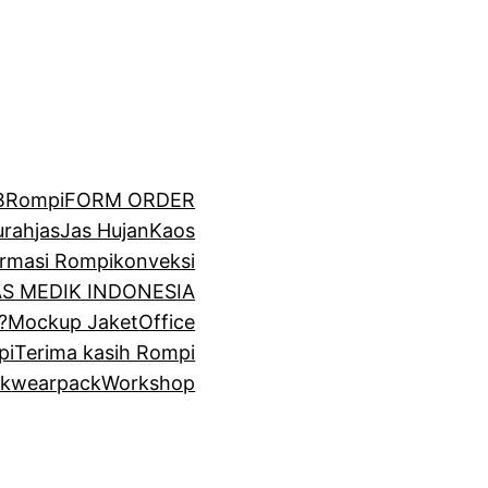
BRompi
FORM ORDER
urah
jas
Jas Hujan
Kaos
irmasi Rompi
konveksi
GAS MEDIK INDONESIA
?
Mockup Jaket
Office
pi
Terima kasih Rompi
k
wearpack
Workshop