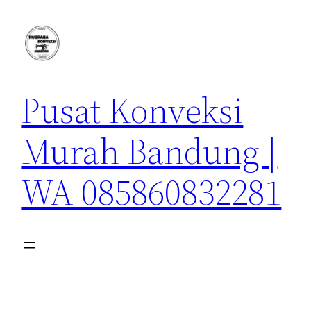
Lewati
ke
konten
Pusat Konveksi
Murah Bandung |
WA 085860832281