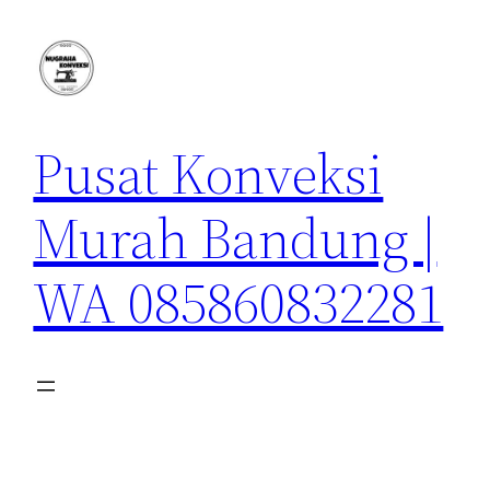
Lewati
ke
konten
Pusat Konveksi
Murah Bandung |
WA 085860832281